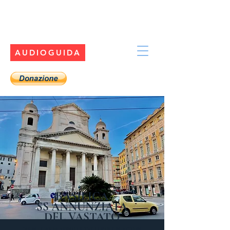
AUDIOGUIDA
BASILICA
SS ANNUNZIATA
DEL VASTATO
"se si guarda verso le tre Cupole in alto in