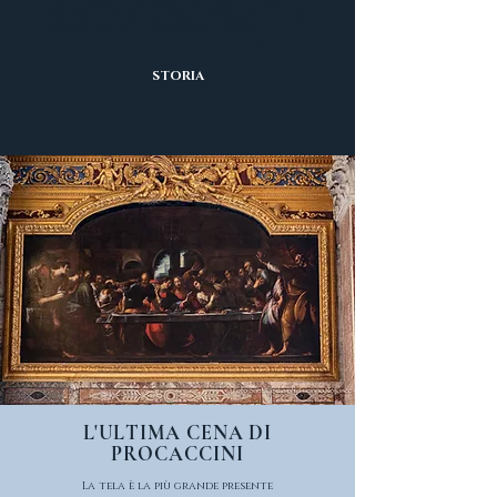
un giorno luminoso, stando davanti al
grande altare, si resta storditi dallo
scintillio e dalla gloria del luogo"
Charles Dickens
STORIA
L'ULTIMA CENA DI
PROCACCINI
La tela è la più grande presente